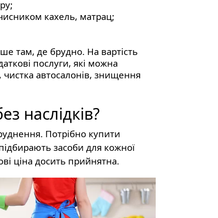
ру;
чисником кахель, матрац;
ше там, де брудно. На вартість
аткові послуги, які можна
в, чистка автосалонів, знищення
ез наслідків?
руднення. Потрібно купити
 підбирають засоби для кожної
ові ціна досить прийнятна.