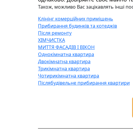
Також, можливо Вас зацікавлять інші посл
Клінінг комерційних приміщень
Прибирання будинків та котеджів
Після ремонту
ХІМЧИСТКА
МИТТЯ ФАСАДІВ І ВІКОН
Однокімнатна квартира
Двокімнатна квартира
Трикімнатна квартира
Чотирикімнатна квартира
Післябудівельне прибирання квартири