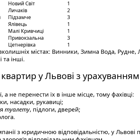
Новий Світ
1
Личаків
2
й
Підзамче
3
Ялівець
1
Малі Кривчиці
1
Привокзальна
3
Цетнерівка
1
колишніх містах: Винники, Зимна Вода, Рудне, 
 та інші.
вартир у Львові з урахуванням
 а не перенести їх в інше місце, тому фахівці:
ки, насадки, рукавиці;
ня
туалету
, підлоги, дверей;
олога.
омпанії з юридичною відповідальністю, у Львов
а здоров’я відповідальним фахівцям.