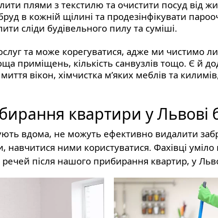
лити плями з текстилю та очистити посуд від жи
бруд в кожній щілині та продезінфікувати пароо
лити сліди будівельного пилу та суміші.
ослуг та може корегуватися, адже ми чистимо ли
а приміщень, кількість санвузлів тощо. Є й дод
миття вікон, хімчистка м’яких меблів та килимі
ирання квартири у Львові б
ують вдома, не можуть ефективно видалити заб
и, навчитися ними користуватися. Фахівці уміло
х речей після нашого прибирання квартир, у Льв