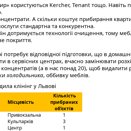
ир» користуються Kercher, Tenant тощо. Навіть п
.
концентрати. А скільки коштує прибирання ква
послуги стандартна та конкурентна.
 Він дотримується технології очищення, тому меб
ве покриття.
 потребує відповідної підготовки, що в домашн
и в сервісних центрах, вчасно замінювати розх
 концентратів (а в нас понад 20), щоб видалити
нки
холодильника
, оббивку меблів.
ила клінінг у Львові
Кількість
Місцевість
прибраних
об’єктів
Привокзальна
1
Кульпарків
3
Центр
1