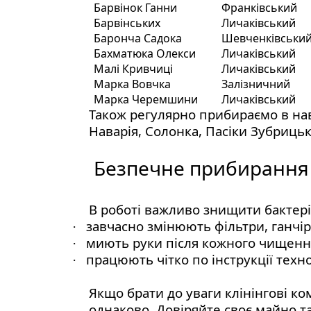
Барвінок Ганни
Франківський
Барвінських
Личаківський
Баронча Садока
Шевченківськи
Бахматюка Олекси
Личаківський
Малі Кривчиці
Личаківський
Марка Вовчка
Залізничний
Марка Черемшини
Личаківський
Також регулярно прибираємо в нав
Наварія, Солонка, Пасіки Зубрицькі
Безпечне прибирання к
В роботі важливо знищити бактерії,
завчасно змінюють фільтри, ганчір
·
миють руки після кожного чищен
·
працюють чітко по інструкції техн
·
Якщо брати до уваги клінінгові к
однаково. Довіряйте своє майно т