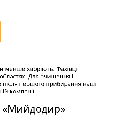
ди менше хворіють. Фахівці
 областях. Для очищення і
же після першого прибирання наші
ій компанії.
д «Мийдодир»