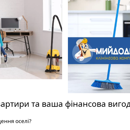
артири та ваша фінансова виго
ення оселі?