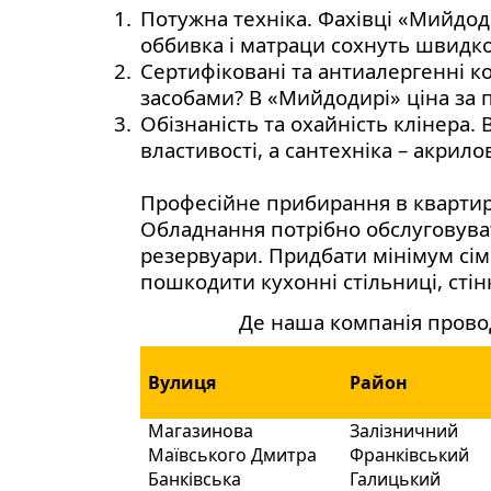
1.
Потужна техніка. Фахівці «Мийдод
оббивка і матраци сохнуть швидко
2.
Сертифіковані та антиалергенні 
засобами? В «Мийдодирі» ціна за 
3.
Обізнаність та охайність клінера.
властивості, а сантехніка – акрило
Професійне прибирання в квартирі
Обладнання потрібно обслуговуват
резервуари. Придбати мінімум сім
пошкодити кухонні стільниці, сті
Де наша компанія провод
Вулиця
Район
Магазинова
Залізничний
Маївського Дмитра
Франківський
Банківська
Галицький