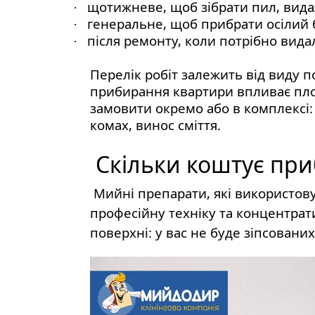
щотижневе, щоб зібрати пил, вида
·
генеральне, щоб прибрати осілий 
·
після ремонту, коли потрібно вида
·
Перелік робіт залежить від виду п
прибирання квартири впливає площ
замовити окремо або в комплексі: 
комах, винос сміття.
Скільки коштує приб
Мийні препарати, які використов
професійну техніку та концентрат
поверхні: у вас не буде зіпсовани