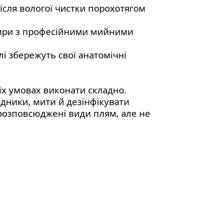
ісля вологої чистки порохотягом
ртири з професійними мийними
лі збережуть свої анатомічні
іх умовах виконати складно.
ідники, мити й дезінфікувати
 розповсюджені види плям, але не