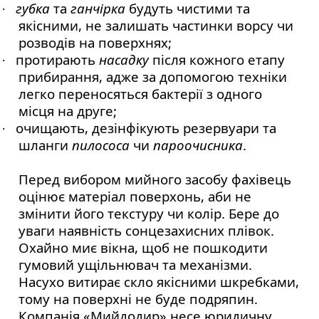
губка
та
ганчірка
будуть чистими та
·
якісними, не залишать частинки ворсу чи
розводів на поверхнях;
протирають
насадку
після кожного етапу
·
прибирання, адже за допомогою техніки
легко переносяться бактерії з одного
місця на друге;
очищають, дезінфікують резервуари та
·
шланги
пилососа
чи
пароочисника
.
Перед вибором мийного засобу фахівець
оцінює матеріал поверхонь, аби не
змінити його текстуру чи колір. Бере до
уваги наявність сонцезахисних плівок.
Охайно миє вікна, щоб не пошкодити
гумовий ущільнювач та механізми.
Насухо витирає скло якісними шкребками,
тому на поверхні не буде подряпин.
Компанія «Мийдодир» несе юридичну