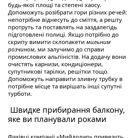
будь-якої площі та степені хаосу.
Допоможуть розібрати гори різних речей:
непотрібне віднесуть до сміття, а решту
протруть та поставлять на заздалегідь
підготовлені полиці. Якщо потрібно до
скрипу вимити склопакети
мильним
розчином
, ми залучимо до справи
промислових альпіністів. На додачу вони
очистять карнизи, кондиціонери,
супутникові тарілки, решітки тощо.
Допоможуть направити зливну трубку в
потрібне місце та вирішать інші супутні
турботи.
Швидке прибирання балкону,
яке ви планували роками
Фахівці компанії «Мийдодир» привезуть