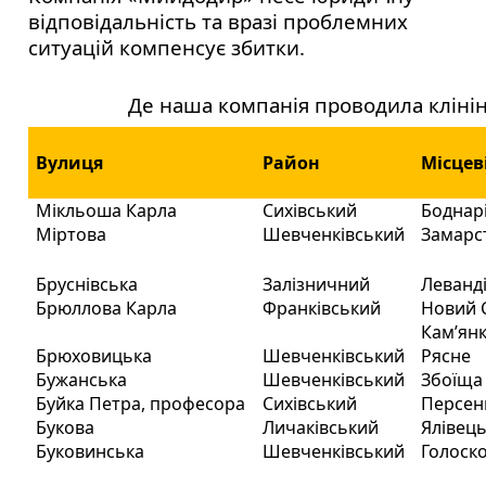
відповідальність та вразі проблемних
ситуацій компенсує збитки.
Де наша компанія проводила клінін
Вулиця
Район
Місцев
Мікльоша Карла
Сихівський
Боднар
Міртова
Шевченківський
Замарс
Бруснівська
Залізничний
Леванд
Брюллова Карла
Франківський
Новий 
Кам’янк
Брюховицька
Шевченківський
Рясне
Бужанська
Шевченківський
Збоїща
Буйка Петра, професора
Сихівський
Персен
Букова
Личаківський
Ялівец
Буковинська
Шевченківський
Голоск