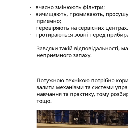
вчасно змінюють фільтри;
·
вичищають, промивають, просушуют
·
приємно;
перевіряють на сервісних центрах,
·
протираються зовні перед прибиран
·
Завдяки такій відповідальності, 
неприємного запаху.
Потужною технікою потрібно кори
залити механізми та системи упр
навчання та практику, тому розби
тощо.