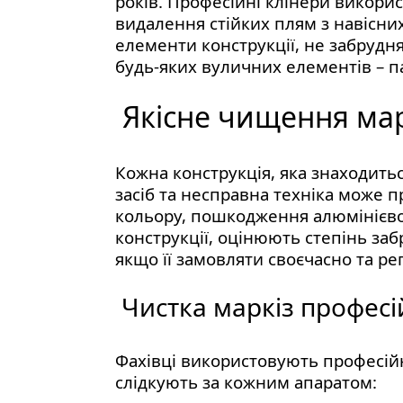
років. Професійні клінери викори
видалення стійких плям з навісни
елементи конструкції, не забрудн
будь-яких вуличних елементів – п
Якісне чищення марк
Кожна конструкція, яка знаходить
засіб та несправна техніка може 
кольору, пошкодження алюмінієвог
конструкції, оцінюють степінь заб
якщо її замовляти своєчасно та р
Чистка маркіз професі
Фахівці використовують професійну
слідкують за кожним апаратом: