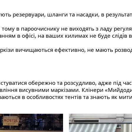
ь резервуари, шланги та насадки, в результат
 тому в пароочиснику не виходять з ладу регуля
ням в офісі, на ваших килимах не буде слідів 
маркізи вичищаються ефективно, не мають розвод
стуватися обережно та розсудливо, адже під ч
авління висувними маркізами. Клінери «Мийдоди
раються в особливостях тентів та знають як мит