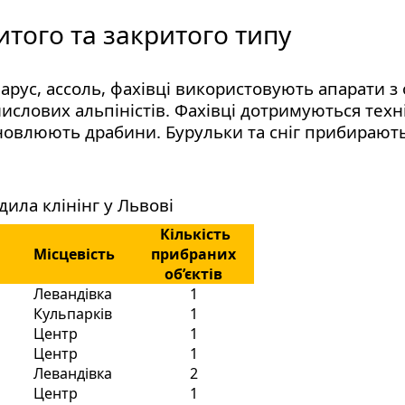
ритого та закритого типу
арус, ассоль, фахівці використовують апарати 
ислових альпіністів. Фахівці дотримуються тех
ановлюють драбини. Бурульки та сніг прибираю
ила клінінг у Львові
Кількість
Місцевість
прибраних
об’єктів
Левандівка
1
Кульпарків
1
й
Центр
1
Центр
1
Левандівка
2
Центр
1