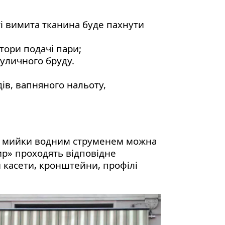
і вимита тканина буде пахнути
тори подачі пари;
вуличного бруду.
ів, вапняного нальоту,
ас мийки водним струменем можна
р» проходять відповідне
и касети, кронштейни, профілі