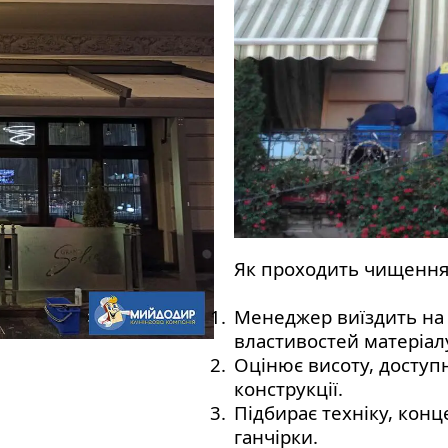
Як проходить чищення 
1.
Менеджер виїздить на 
властивостей матеріалу
2.
Оцінює висоту, доступ
конструкції.
3.
Підбирає техніку, конц
ганчірки.