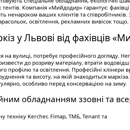
стовують спеціальне обладнання, екологічні ша
х тентів. Компанія «Мийдодир» гарантує: фахівц
ять ненароком ваших клієнтів та співробітників
арасольок, освітлення, рекламних вивісок тощо.
із у Львові від фахівців «
ся на вулиці, потребує професійного догляду. 
призвести до розриву матеріалу, втрати водовідш
о профілю та освітлення. Професійні клінери 
руднення та висоту, на якій знаходиться маркіза.
егулярно, особливо перед консервацією на зиму.
йним обладнанням ззовні та все
 техніку Kercher, Fimap, ТМБ, Tenant та