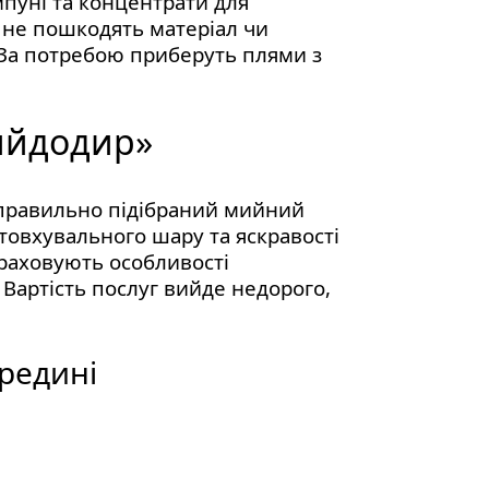
мпуні та концентрати для
і не пошкодять матеріал чи
. За потребою приберуть плями з
Мийдодир»
Неправильно підібраний мийний
товхувального шару та яскравості
враховують особливості
 Вартість послуг вийде недорого,
редині