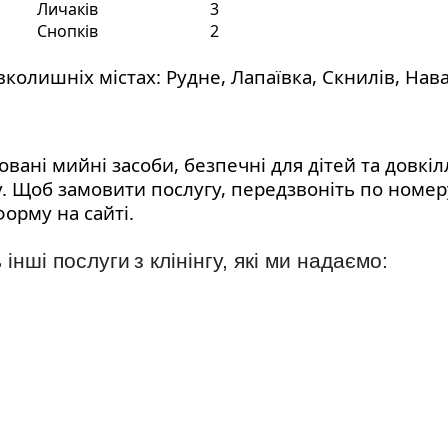
Личаків
3
Снопків
2
олишніх містах: Рудне, Лапаївка, Скнилів, Навар
вані мийні засоби, безпечні для дітей та довкі
. Щоб замовити послугу, передзвоніть по номеру
форму на сайті.
 інші послуги
з клінінгу, які ми надаємо
: