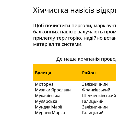
Хімчистка навісів відк
Щоб почистити перголи, маркізу-п
балконних навісів залучають пром
прилеглу територію, надійно вст
матеріал та системи.
Де наша компанія провод
Вулиця
Район
Моторна
Залізничний
Музики Ярослави
Франківський
Мукачівська
Шевченківськи
Мулярська
Галицький
Мундяк Марії
Залізничний
Мурави Марка
Галицький