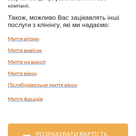
компанії.
Також, можливо Вас зацікавлять інші
послуги
з клінінгу, які ми надаємо
:
Миття вітрин
Миття вивісок
Миття на висоті
Миття вікон
Післябудівельне миття вікон
Миття фасадів
РОЗРАХУВАТИ ВАРТІСТЬ