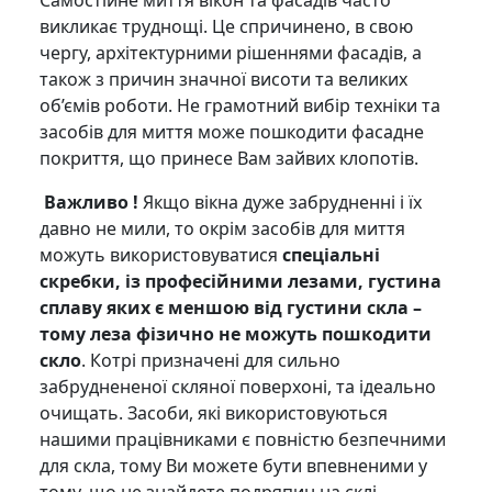
викликає труднощі. Це спричинено, в свою
чергу, архітектурними рішеннями фасадів, а
також з причин значної висоти та великих
об’ємів роботи. Не грамотний вибір техніки та
засобів для миття може пошкодити фасадне
покриття, що принесе Вам зайвих клопотів.
Важливо !
Якщо вікна дуже забрудненні і їх
давно не мили, то окрім засобів для миття
можуть використовуватися
спеціальні
скребки, із професійними лезами, густина
сплаву яких є меншою від густини скла –
тому леза фізично не можуть пошкодити
скло
. Котрі призначені для сильно
забруднененої скляної поверхоні, та ідеально
очищать. Засоби, які використовуються
нашими працівниками є повністю безпечними
для скла, тому Ви можете бути впевненими у
тому, що не знайдете подряпин на склі.