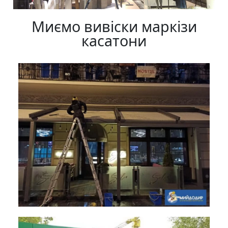
Миємо вивіски маркізи
касатони