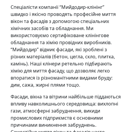
Спеціалісти компанії “Мийдодир-клінінг”
швидко і якісно проводять професійне миття
вікон та фасадів з допомогою спеціальних
хімічних засобів та обладнання. Ми
використовуємо сертифіковане клінінгове
обладнання та хімію провідних виробників.
“Мийдодир” відмиє фасади, які зроблені з
різних матеріалів (бетон, цегла, скло, плитка,
камінь). Наші клінери ретельно підбирають
хімію для миття фасаду, що дозволяє легко
впоратися із різноманітними видами бруду:
дим, сажа, жирні плями тощо.
Фасади, вікна та вітрини найбільше піддаються
впливу навколишнього середовища: вихлопні
гази, атмосферні забруднення, викиди
промислових підприємств є основними
причинами виникнення забруднень.
Самостійне миття вікон та фасадів часто