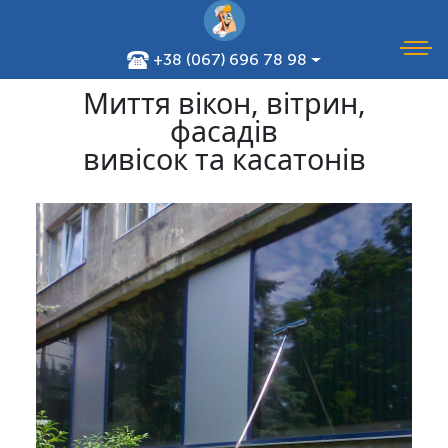
+38 (067) 696 78 98
Миття вікон, вітрин,
фасадів
вивісок та касатонів